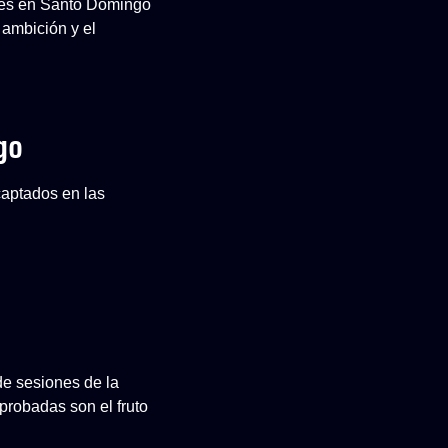
ones en Santo Domingo
 ambición y el
go
captados en las
de sesiones de la
robadas son el fruto