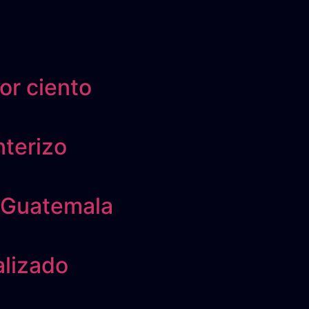
or ciento
nterizo
e Guatemala
alizado