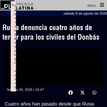
×
F
MENU
ai
sábado 8 de agosto de 2026
le
d
t
Rusia denuncia cuatro años de
o
in
iti
terror para los civiles del Donbás
al
iz
e
p
lu
g
in
:
w
p
li
n
k
febrero 26, 2026 | 10:47
Failed to initialize plugin: wplink
Cuatro años han pasado desde que Rusia