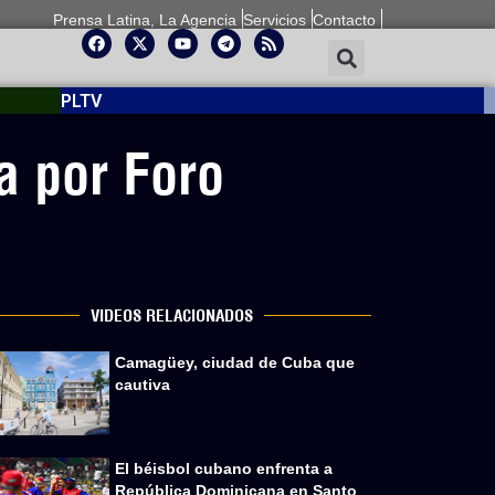
Prensa Latina, La Agencia
Servicios
Contacto
PLTV
a por Foro
VIDEOS RELACIONADOS
Camagüey, ciudad de Cuba que
cautiva
El béisbol cubano enfrenta a
República Dominicana en Santo