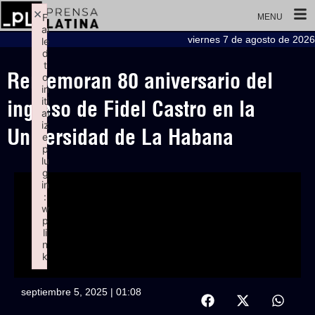
×
F
MENU
ai
viernes 7 de agosto de 2026
le
d
t
Rememoran 80 aniversario del
o
in
iti
ingreso de Fidel Castro en la
al
iz
Universidad de La Habana
e
p
lu
g
in
:
w
p
li
n
k
Failed to initialize plugin: wplink
septiembre 5, 2025 | 01:08