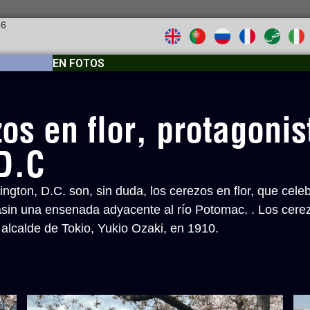
26
EN FOTOS
s en flor, protagonis
D.C
gton, D.C. son, sin duda, los cerezos en flor, que celeb
 Basin una ensenada adyacente al río Potomac. . Los cer
l alcalde de Tokio, Yukio Ozaki, en 1910.