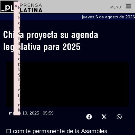
×
F
MENU
ai
jueves 6 de agosto de 2026
le
d
t
China proyecta su agenda
o
in
iti
legislativa para 2025
al
iz
e
p
lu
g
in
:
w
p
li
n
k
marzo 10, 2025 | 05:59
Failed to initialize plugin: wplink
El comité permanente de la Asamblea