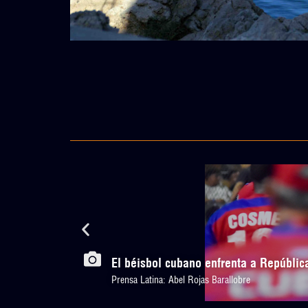
El béisbol cubano enfrenta a Repúbl
Prensa Latina: Abel Rojas Barallobre