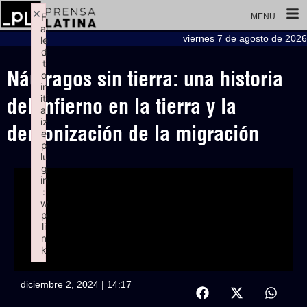
×
F
MENU
ai
viernes 7 de agosto de 2026
le
d
t
Náufragos sin tierra: una historia
o
in
iti
del infierno en la tierra y la
al
iz
demonización de la migración
e
p
lu
g
in
:
w
p
li
n
k
Failed to initialize plugin: wplink
diciembre 2, 2024 | 14:17