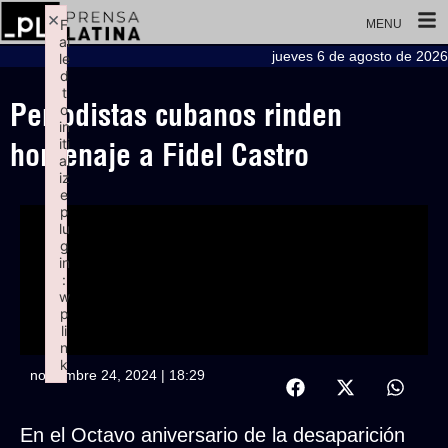
×
F
MENU
ai
jueves 6 de agosto de 2026
le
d
t
Periodistas cubanos rinden
o
in
iti
homenaje a Fidel Castro
al
iz
e
p
lu
g
in
:
w
p
li
n
k
noviembre 24, 2024 | 18:29
Failed to initialize plugin: wplink
En el Octavo aniversario de la desaparición