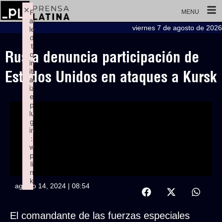
×
F
MENU
ai
viernes 7 de agosto de 2026
le
d
t
Rusia denuncia participación de
o
in
iti
Estados Unidos en ataques a Kursk
al
iz
e
p
lu
g
in
:
w
p
li
n
k
agosto 14, 2024 | 08:54
Failed to initialize plugin: wplink
El comandante de las fuerzas especiales