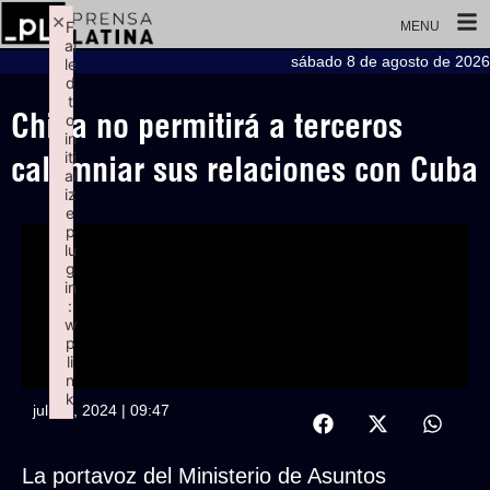
×
F
MENU
ai
sábado 8 de agosto de 2026
le
d
t
China no permitirá a terceros
o
in
iti
calumniar sus relaciones con Cuba
al
iz
e
p
lu
g
in
:
w
p
li
n
k
julio 3, 2024 | 09:47
Failed to initialize plugin: wplink
La portavoz del Ministerio de Asuntos