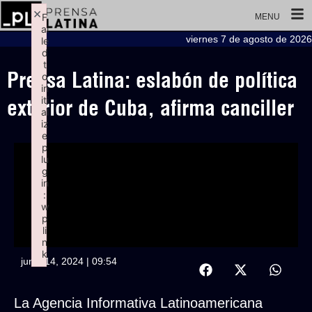
×
F
MENU
ai
viernes 7 de agosto de 2026
le
d
t
Prensa Latina: eslabón de política
o
in
iti
exterior de Cuba, afirma canciller
al
iz
e
p
lu
g
in
:
w
p
li
n
k
junio 14, 2024 | 09:54
Failed to initialize plugin: wplink
La Agencia Informativa Latinoamericana