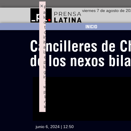
×
F
viernes 7 de agosto de 2
ai
le
d
INICIO
t
o
in
Cancilleres de C
iti
al
iz
de los nexos bil
e
p
lu
g
in
:
w
p
li
n
k
Failed to initialize plugin: wplink
junio 6, 2024 | 12:50