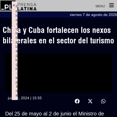
×
F
MENU
ai
viernes 7 de agosto de 2026
le
d
t
China y Cuba fortalecen los nexos
o
in
iti
bilaterales en el sector del turismo
al
iz
e
p
lu
g
in
:
w
p
li
n
k
junio 1, 2024 | 15:55
Failed to initialize plugin: wplink
Del 25 de mayo al 2 de junio el Ministro de