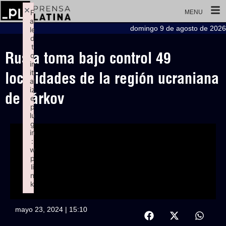
×
F
MENU
ai
domingo 9 de agosto de 2026
le
d
t
Rusia toma bajo control 49
o
in
iti
localidades de la región ucraniana
al
iz
de Járkov
e
p
lu
g
in
:
w
p
li
n
k
Failed to initialize plugin: wplink
mayo 23, 2024 | 15:10