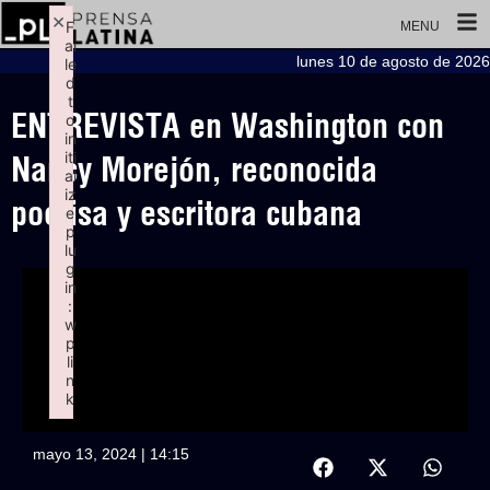
×
F
MENU
ai
lunes 10 de agosto de 2026
le
d
t
ENTREVISTA en Washington con
o
in
iti
Nancy Morejón, reconocida
al
iz
poetisa y escritora cubana
e
p
lu
g
in
:
w
p
li
n
k
Failed to initialize plugin: wplink
mayo 13, 2024 | 14:15