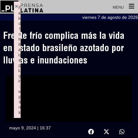
×
F
MENU
ai
viernes 7 de agosto de 2026
le
d
t
Frente frío complica más la vida
o
in
iti
en estado brasileño azotado por
al
iz
lluvias e inundaciones
e
p
lu
g
in
:
w
p
li
n
k
Failed to initialize plugin: wplink
mayo 9, 2024 | 16:37