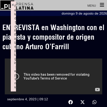
×
F
MENU
ai
domingo 9 de agosto de 2026
le
d
t
ENTREVISTA en Washington con el
o
in
iti
pianista y compositor de origen
al
iz
cubano Arturo O’Farrill
e
p
lu
g
in
:
w
p
li
n
k
Failed to initialize plugin: wplink
septiembre 4, 2023 | 09:12