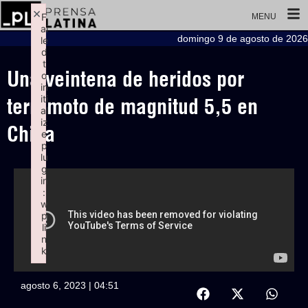
×
F
MENU
ai
domingo 9 de agosto de 2026
le
d
t
Una veintena de heridos por
o
in
iti
terremoto de magnitud 5,5 en
al
iz
China
e
p
lu
g
in
:
w
p
li
n
k
Failed to initialize plugin: wplink
agosto 6, 2023 | 04:51