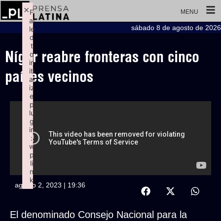
×
F
MENU
ai
sábado 8 de agosto de 2026
le
d
t
Níger reabre fronteras con cinco
o
in
iti
países vecinos
al
iz
e
p
lu
g
in
:
w
p
li
n
k
agosto 2, 2023 | 19:36
Failed to initialize plugin: wplink
El denominado Consejo Nacional para la