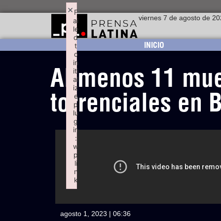
×
F
viernes 7 de agosto de 2
ai
le
d
INICIO
t
o
in
Al menos 11 muer
iti
al
iz
torrenciales en B
e
p
lu
g
in
:
w
p
li
n
k
Failed to initialize plugin: wplink
agosto 1, 2023 | 06:36