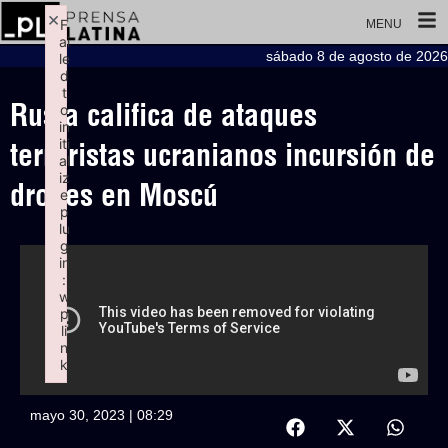
×
F
MENU
ai
sábado 8 de agosto de 2026
le
d
t
Rusia califica de ataques
o
in
iti
terroristas ucranianos incursión de
al
iz
drones en Moscú
e
p
lu
g
in
:
w
p
li
n
k
Failed to initialize plugin: wplink
mayo 30, 2023 | 08:29