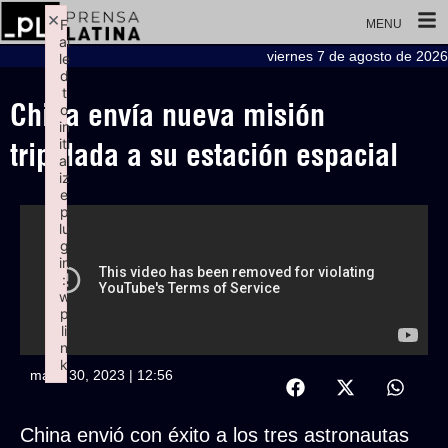
×
F
MENU
ai
viernes 7 de agosto de 2026
le
d
t
China envía nueva misión
o
in
iti
tripulada a su estación espacial
al
iz
e
p
lu
g
in
:
w
p
li
n
k
mayo 30, 2023 | 12:56
Failed to initialize plugin: wplink
China envió con éxito a los tres astronautas