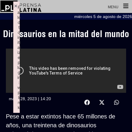
×
F
MENU
ai
miércoles 5 de agosto de 2026
le
d
t
Dinosaurios en la mitad del mundo
o
in
iti
al
iz
e
p
lu
g
in
:
w
p
li
mayo 28, 2023 | 14:20
n
k
Failed to initialize plugin: wplink
Pese a estar extintos hace 65 millones de
años, una treintena de dinosaurios