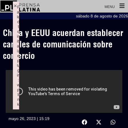
×
F
MENU
ai
sábado 8 de agosto de 2026
le
d
t
China y EEUU acuerdan establecer
o
in
iti
canales de comunicación sobre
al
iz
comercio
e
p
lu
g
in
:
w
p
li
n
k
Failed to initialize plugin: wplink
mayo 26, 2023 | 15:19