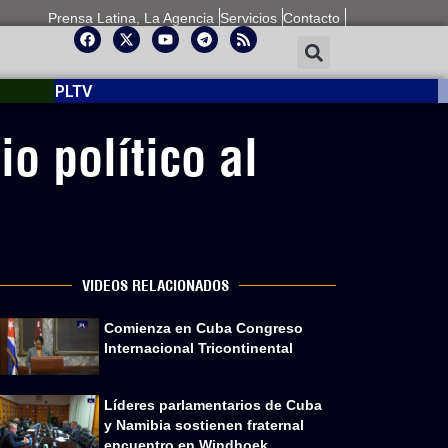
Prensa Latina, La Agencia
Servicios
Contacto
PLTV
o político al
VIDEOS RELACIONADOS
Comienza en Cuba Congreso
Internacional Tricontinental
Líderes parlamentarios de Cuba
y Namibia sostienen fraternal
encuentro en Windhoek