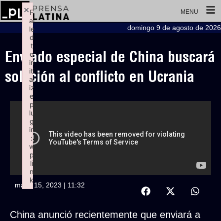
×
F
MENU
ai
domingo 9 de agosto de 2026
le
d
t
Enviado especial de China buscará
o
in
iti
solución al conflicto en Ucrania
al
iz
e
p
lu
g
in
:
w
p
li
n
k
mayo 15, 2023 | 11:32
Failed to initialize plugin: wplink
China anunció recientemente que enviará a