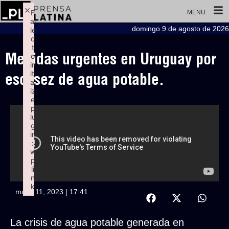
×
F
MENU
ai
domingo 9 de agosto de 2026
le
d
t
Medidas urgentes en Uruguay por
o
in
iti
escasez de agua potable.
al
iz
e
p
lu
g
in
:
w
p
li
n
k
mayo 11, 2023 | 17:41
Failed to initialize plugin: wplink
La crisis de agua potable generada en