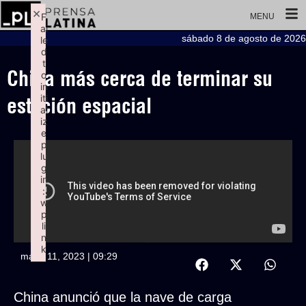
×
F
MENU
ai
sábado 8 de agosto de 2026
le
d
t
China más cerca de terminar su
o
in
iti
estación espacial
al
iz
e
p
lu
g
in
:
w
p
li
n
k
mayo 11, 2023 | 09:29
Failed to initialize plugin: wplink
China anunció que la nave de carga