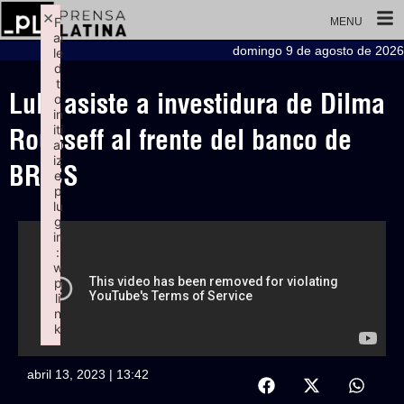
×
F
MENU
ai
domingo 9 de agosto de 2026
le
d
t
Lula asiste a investidura de Dilma
o
in
iti
Rousseff al frente del banco de
al
iz
BRICS
e
p
lu
g
in
:
w
p
li
n
k
Failed to initialize plugin: wplink
abril 13, 2023 | 13:42