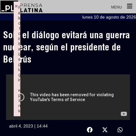
×
F
MENU
ai
lunes 10 de agosto de 2026
le
d
t
Solo el diálogo evitará una guerra
o
in
iti
nuclear, según el presidente de
al
iz
Belarús
e
p
lu
g
in
:
w
p
li
n
k
Failed to initialize plugin: wplink
abril 4, 2023 | 14:44