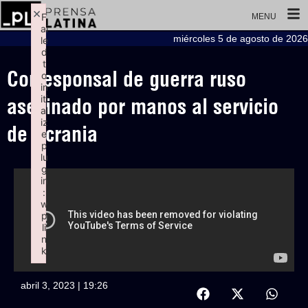
×
F
MENU
ai
miércoles 5 de agosto de 2026
le
d
t
Corresponsal de guerra ruso
o
in
iti
asesinado por manos al servicio
al
iz
de Ucrania
e
p
lu
g
in
:
w
p
li
n
k
Failed to initialize plugin: wplink
abril 3, 2023 | 19:26