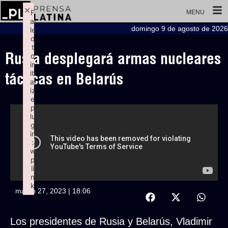
×
F
MENU
ai
domingo 9 de agosto de 2026
le
d
t
Rusia desplegará armas nucleares
o
in
iti
tácticas en Belarús
al
iz
e
p
lu
g
in
:
w
p
li
n
k
marzo 27, 2023 | 18:06
Failed to initialize plugin: wplink
Los presidentes de Rusia y Belarús, Vladimir