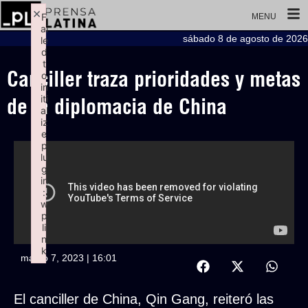
×
F
MENU
ai
sábado 8 de agosto de 2026
le
d
t
Canciller traza prioridades y metas
o
in
iti
de la diplomacia de China
al
iz
e
p
lu
g
in
:
w
p
li
n
k
marzo 7, 2023 | 16:01
Failed to initialize plugin: wplink
El canciller de China, Qin Gang, reiteró las