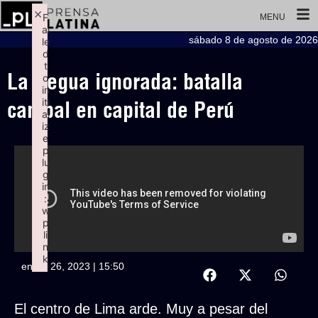
×
F
MENU
ai
sábado 8 de agosto de 2026
le
d
t
La tregua ignorada: batalla
o
in
iti
campal en capital de Perú
al
iz
e
p
lu
g
in
:
w
p
li
n
k
enero 26, 2023 | 15:50
Failed to initialize plugin: wplink
El centro de Lima arde. Muy a pesar del