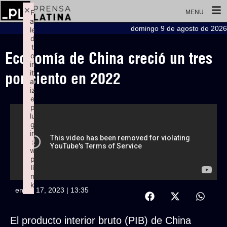
×
F
MENU
ai
domingo 9 de agosto de 2026
le
d
t
Economía de China creció un tres
o
in
iti
por ciento en 2022
al
iz
e
p
lu
g
in
:
w
p
li
n
k
enero 17, 2023 | 13:35
Failed to initialize plugin: wplink
El producto interior bruto (PIB) de China