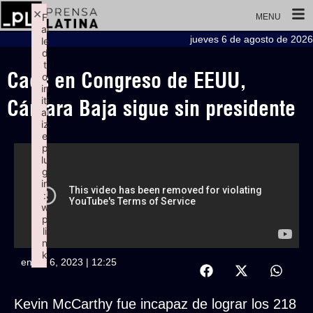
×
F
MENU
ai
jueves 6 de agosto de 2026
le
d
t
Caos en Congreso de EEUU,
o
in
iti
Cámara Baja sigue sin presidente
al
iz
e
p
lu
g
in
:
w
p
li
n
k
enero 6, 2023 | 12:25
Failed to initialize plugin: wplink
Kevin McCarthy fue incapaz de lograr los 218