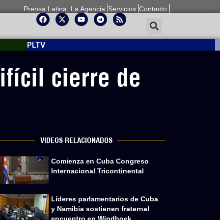
Prensa Latina, La Agencia
Servicios
Contacto
PLTV
fícil cierre de
VIDEOS RELACIONADOS
Comienza en Cuba Congreso
Internacional Tricontinental
Líderes parlamentarios de Cuba
y Namibia sostienen fraternal
encuentro en Windhoek