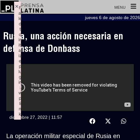
×
F
MENU
ai
jueves 6 de agosto de 2026
le
d
t
Rusia, una acción necesaria en
o
in
iti
defensa de Donbass
al
iz
e
p
lu
g
in
:
w
p
li
n
k
diciembre 27, 2022 | 11:57
Failed to initialize plugin: wplink
La operación militar especial de Rusia en