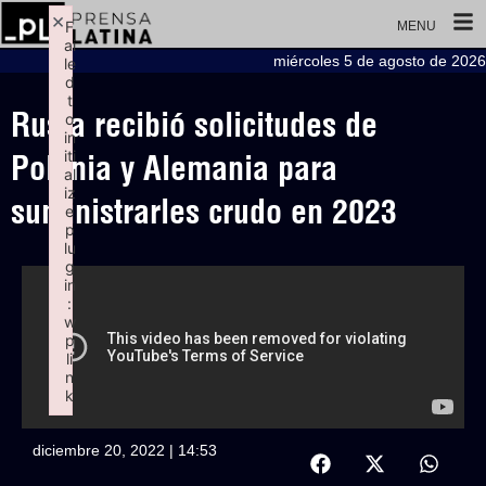
×
F
MENU
ai
miércoles 5 de agosto de 2026
le
d
t
Rusia recibió solicitudes de
o
in
iti
Polonia y Alemania para
al
iz
suministrarles crudo en 2023
e
p
lu
g
in
:
w
p
li
n
k
Failed to initialize plugin: wplink
diciembre 20, 2022 | 14:53