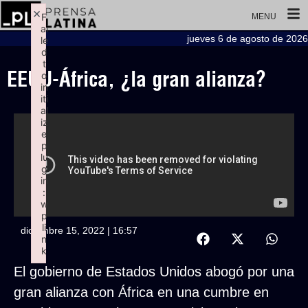
×
F
MENU
ai
jueves 6 de agosto de 2026
le
d
t
EEUU-África, ¿la gran alianza?
o
in
iti
al
iz
e
p
lu
g
in
:
w
p
li
diciembre 15, 2022 | 16:57
n
k
Failed to initialize plugin: wplink
El gobierno de Estados Unidos abogó por una
gran alianza con África en una cumbre en