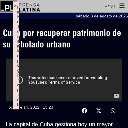
×
F
MENU
ai
sábado 8 de agosto de 2026
le
d
t
Cuba por recuperar patrimonio de
o
in
iti
su arbolado urbano
al
iz
e
p
lu
g
in
:
w
p
li
n
k
octubre 14, 2022 | 13:23
Failed to initialize plugin: wplink
La capital de Cuba gestiona hoy un mayor