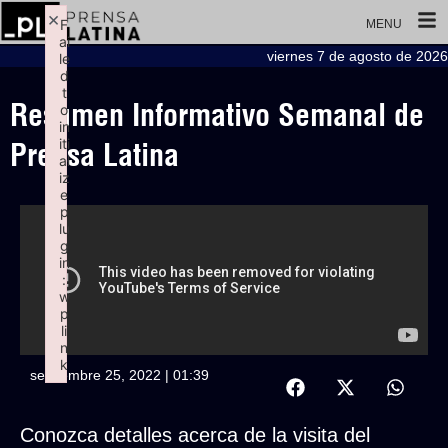
×
F
MENU
ai
viernes 7 de agosto de 2026
le
d
t
Resumen Informativo Semanal de
o
in
iti
Prensa Latina
al
iz
e
p
lu
g
in
:
w
p
li
n
k
septiembre 25, 2022 | 01:39
Failed to initialize plugin: wplink
Conozca detalles acerca de la visita del