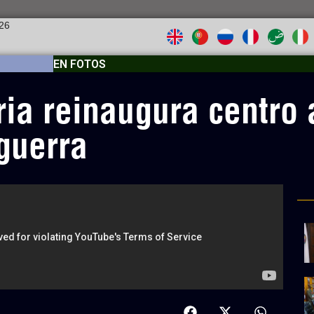
026
EN FOTOS
ria reinaugura centro
 guerra