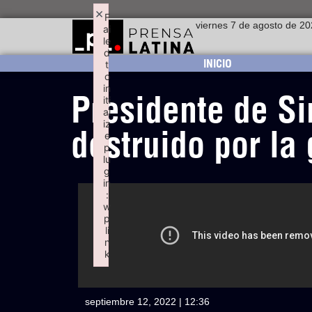
×
F
viernes 7 de agosto de 2
ai
le
d
INICIO
t
o
in
Presidente de Si
iti
al
iz
destruido por la
e
p
lu
g
in
:
w
p
li
n
k
Failed to initialize plugin: wplink
septiembre 12, 2022 | 12:36