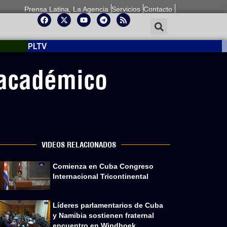
Prensa Latina, La Agencia
Servicios
Contacto
PLTV
 académico
VIDEOS RELACIONADOS
Comienza en Cuba Congreso
Internacional Tricontinental
Líderes parlamentarios de Cuba
y Namibia sostienen fraternal
encuentro en Windhoek