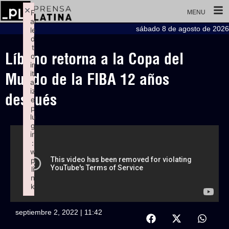
×
F
MENU
ai
sábado 8 de agosto de 2026
le
d
t
Líbano retorna a la Copa del
o
in
iti
Mundo de la FIBA 12 años
al
iz
después
e
p
lu
g
in
:
w
p
li
n
k
Failed to initialize plugin: wplink
septiembre 2, 2022 | 11:42