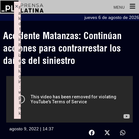
×
F
MENU
ai
jueves 6 de agosto de 2026
le
d
t
Accidente Matanzas: Continúan
o
in
iti
acciones para contrarrestar los
al
iz
daños del siniestro
e
p
lu
g
in
:
w
p
li
n
k
Failed to initialize plugin: wplink
agosto 9, 2022 | 14:37