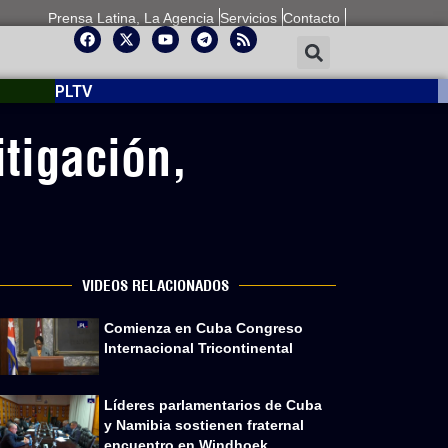
Prensa Latina, La Agencia
Servicios
Contacto
PLTV
tigación,
VIDEOS RELACIONADOS
Comienza en Cuba Congreso
Internacional Tricontinental
Líderes parlamentarios de Cuba
y Namibia sostienen fraternal
encuentro en Windhoek