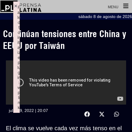
×
F
MENU
ai
sábado 8 de agosto de 2026
le
d
t
Continúan tensiones entre China y
o
in
iti
EEUU por Taiwán
al
iz
e
p
lu
g
in
:
w
p
li
n
k
julio 29, 2022 | 20:07
Failed to initialize plugin: wplink
El clima se vuelve cada vez más tenso en el