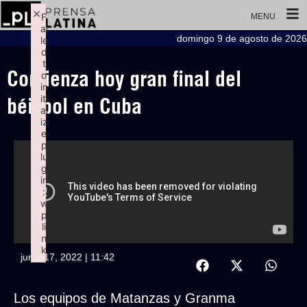
×
F
MENU
ai
domingo 9 de agosto de 2026
le
d
t
Comienza hoy gran final del
o
in
iti
béisbol en Cuba
al
iz
e
p
lu
g
in
:
w
p
li
n
k
junio 17, 2022 | 11:42
Failed to initialize plugin: wplink
Los equipos de Matanzas y Granma