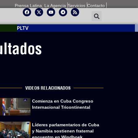
Prensa Latina, La Agencia
Servicios
Contacto
PLTV
ultados
VIDEOS RELACIONADOS
Comienza en Cuba Congreso
Internacional Tricontinental
Líderes parlamentarios de Cuba
y Namibia sostienen fraternal
encuentro en Windhoek