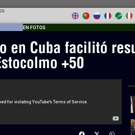
026
EN FOTOS
 en Cuba facilitó res
Estocolmo +50